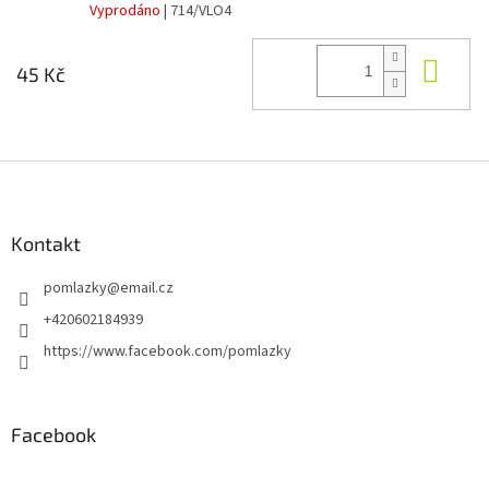
Vyprodáno
| 714/VLO4
Do 
45 Kč
Z
á
p
a
Kontakt
t
pomlazky
@
email.cz
í
+420602184939
https://www.facebook.com/pomlazky
Facebook