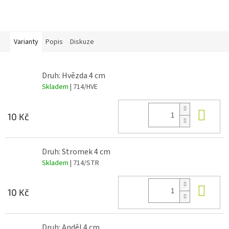
Varianty
Popis
Diskuze
Druh: Hvězda 4 cm
Skladem
| 714/HVE
Do 
10 Kč
Druh: Stromek 4 cm
Skladem
| 714/STR
Do 
10 Kč
Druh: Anděl 4 cm