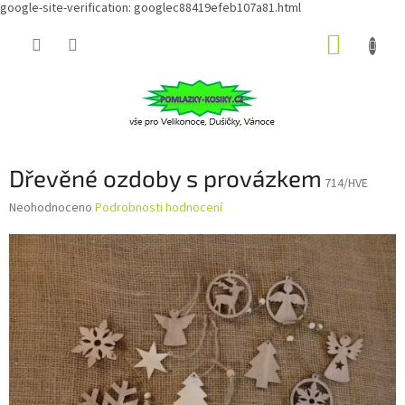
google-site-verification: googlec88419efeb107a81.html
Přejít
NÁKUP
na
obsah
KOŠÍK
Dřevěné ozdoby s provázkem
714/HVE
Průměrné
Neohodnoceno
Podrobnosti hodnocení
hodnocení
produktu
je
0,0
z
5
hvězdiček.