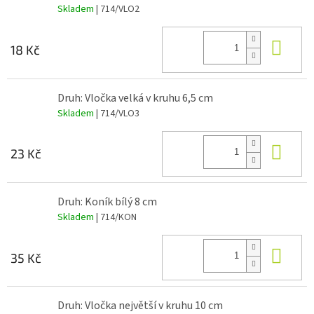
Skladem
| 714/VLO2
Do 
18 Kč
Druh: Vločka velká v kruhu 6,5 cm
Skladem
| 714/VLO3
Do 
23 Kč
Druh: Koník bílý 8 cm
Skladem
| 714/KON
Do 
35 Kč
Druh: Vločka největší v kruhu 10 cm