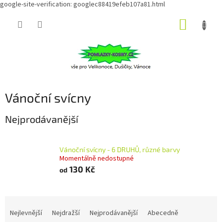
google-site-verification: googlec88419efeb107a81.html
Přejít
NÁKUP
na
obsah
KOŠÍK
Vánoční svícny
Nejprodávanější
Vánoční svícny - 6 DRUHŮ, různé barvy
Momentálně nedostupné
130 Kč
od
Ř
a
Nejlevnější
Nejdražší
Nejprodávanější
Abecedně