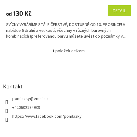
DETAIL
130 Kč
od
SVÍCNY VYRÁBÍME STÁLE ČERSTVÉ, DOSTUPNÉ OD 10. PROSINCE! V
nabídce 6 druhů a velikostí, všechny v různých barevných
kombinacích (preferovanou barvu můžete uvést do poznámky v...
1
položek celkem
O
v
l
Z
á
á
d
p
a
a
Kontakt
c
t
í
pomlazky
@
email.cz
í
p
r
+420602184939
v
https://www.facebook.com/pomlazky
k
y
v
ý