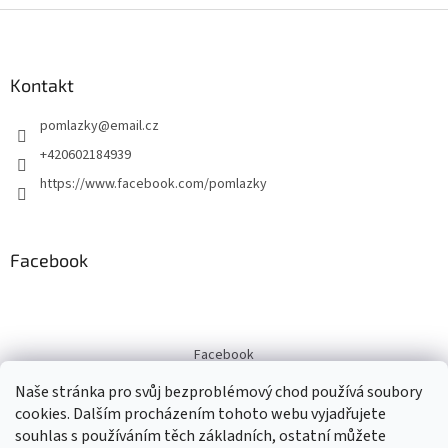
Z
á
p
a
Kontakt
t
pomlazky
@
email.cz
í
+420602184939
https://www.facebook.com/pomlazky
Facebook
Facebook
Naše stránka pro svůj bezproblémový chod používá soubory
cookies. Dalším procházením tohoto webu vyjadřujete
souhlas s používáním těch základních, ostatní můžete