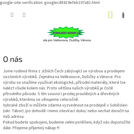
google-site-verification: googlec88419efeb107a81.html
Přejít
NÁKUP
na
obsah
KOŠÍK
O nás
Jsme rodinná firma z Jižních Čech zabývající se výrobou a prodejem
sezónních výrobků. Zejména na Velikonoce, Dušičky a Vánoce. Pro
výrobu se snažíme využívat ekologické, přírodní materiály, které lze
nalézt všude kolem nás. Proto většina našich výrobků je čistě
přírodního původu. S tím souvisí i prodej proutěných a dřevěných
výrobků, kterému se věnujeme celoročně.
Vybrané zboží si můžete zdarma vyzvednout na prodejně v Soběslavi
(okr. Tábor) /po dohodě i mimo otevírací dobu/ nebo nechat doručit na
Vaši adresu.
Pokud budete spokojeni, budeme velmi potěšeni, když nás doporučíte
dále. Přejeme příjemný nákup !!!