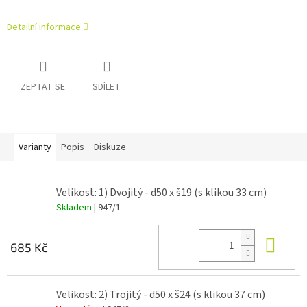
Detailní informace
ZEPTAT SE
SDÍLET
Varianty
Popis
Diskuze
Velikost: 1) Dvojitý - d50 x š19 (s klikou 33 cm)
Skladem
| 947/1-
Do 
685 Kč
Velikost: 2) Trojitý - d50 x š24 (s klikou 37 cm)