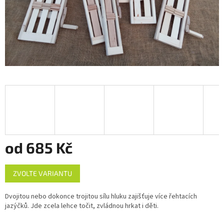
od
685 Kč
Měrná
ZVOLTE VARIANTU
cena:
Dvojitou nebo dokonce trojitou sílu hluku zajišťuje více řehtacích
jazýčků. Jde zcela lehce točit, zvládnou hrkat i děti.