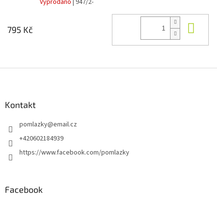
Vyprodáno
| 947/2-
Do 
795 Kč
Z
á
p
a
Kontakt
t
pomlazky
@
email.cz
í
+420602184939
https://www.facebook.com/pomlazky
Facebook