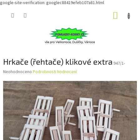
google-site-verification: googlec88419efeb107a81.html
Přejít
NÁKUP
na
obsah
KOŠÍK
Hrkače (řehtače) klikové extra
947/1-
Průměrné
Neohodnoceno
Podrobnosti hodnocení
hodnocení
produktu
je
0,0
z
5
hvězdiček.