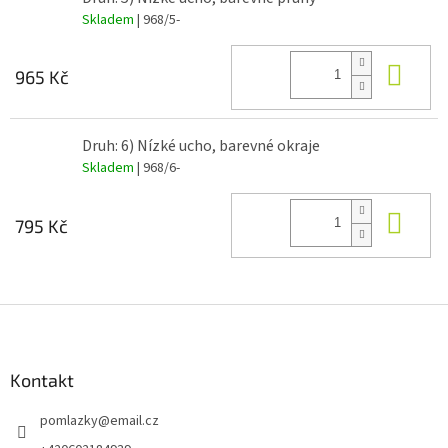
Skladem
| 968/5-
Do 
965 Kč
Druh: 6) Nízké ucho, barevné okraje
Skladem
| 968/6-
Do 
795 Kč
Z
á
p
a
Kontakt
t
pomlazky
@
email.cz
í