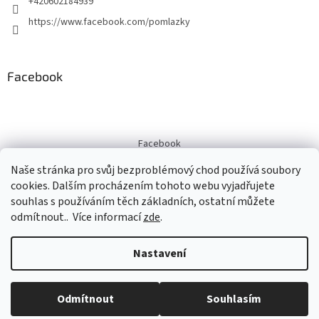
+420602184939
https://www.facebook.com/pomlazky
Facebook
Facebook
Naše stránka pro svůj bezproblémový chod používá soubory
cookies. Dalším procházením tohoto webu vyjadřujete
souhlas s používáním těch základních, ostatní můžete
Vytvořil Shoptet
odmítnout.. Více informací
zde
.
Nastavení
Copyright 2026
pomlazky-kosiky.cz
. Všechna práva vyhrazena.
Upravit nastavení cookies
Odmítnout
Souhlasím