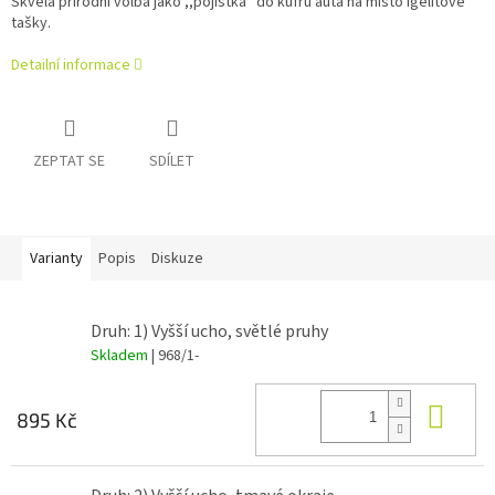
Skvělá přírodní volba jako ,,pojistka'' do kufru auta na místo igelitové
tašky.
Detailní informace
ZEPTAT SE
SDÍLET
Varianty
Popis
Diskuze
Druh: 1) Vyšší ucho, světlé pruhy
Skladem
| 968/1-
Do 
895 Kč