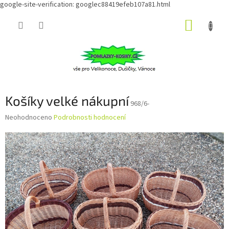
google-site-verification: googlec88419efeb107a81.html
Přejít
NÁKUP
na
obsah
KOŠÍK
Košíky velké nákupní
968/6-
Průměrné
Neohodnoceno
Podrobnosti hodnocení
hodnocení
produktu
je
0,0
z
5
hvězdiček.