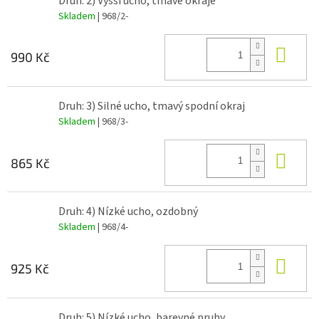
Druh: 2) Vyšší ucho, tmavé okraje
Skladem
| 968/2-
Do 
990 Kč
Druh: 3) Silné ucho, tmavý spodní okraj
Skladem
| 968/3-
Do 
865 Kč
Druh: 4) Nízké ucho, ozdobný
Skladem
| 968/4-
Do 
925 Kč
Druh: 5) Nízké ucho, barevné pruhy