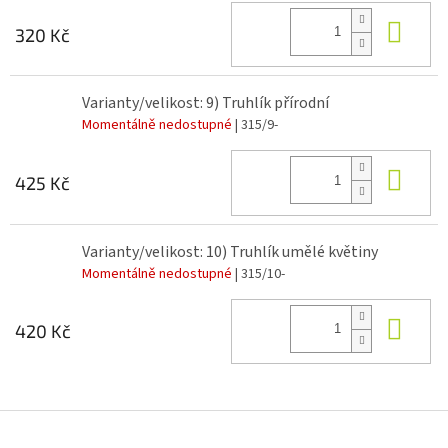
Do 
320 Kč
Varianty/velikost: 9) Truhlík přírodní
Momentálně nedostupné
| 315/9-
Do 
425 Kč
Varianty/velikost: 10) Truhlík umělé květiny
Momentálně nedostupné
| 315/10-
Do 
420 Kč
Z
á