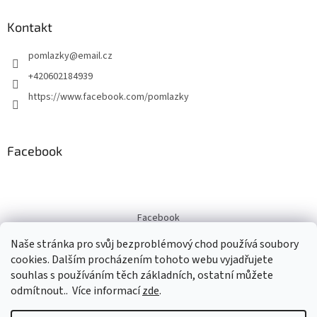
p
a
Kontakt
t
pomlazky
@
email.cz
í
+420602184939
https://www.facebook.com/pomlazky
Facebook
Facebook
Naše stránka pro svůj bezproblémový chod používá soubory
cookies. Dalším procházením tohoto webu vyjadřujete
souhlas s používáním těch základních, ostatní můžete
Vytvořil Shoptet
odmítnout.. Více informací
zde
.