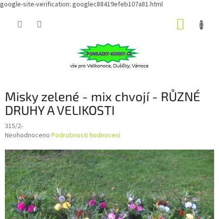
google-site-verification: googlec88419efeb107a81.html
Přejít
NÁKUP
na
obsah
KOŠÍK
Misky zelené - mix chvojí - RŮZNÉ
DRUHY A VELIKOSTI
315/2-
Průměrné
Neohodnoceno
Podrobnosti hodnocení
hodnocení
produktu
je
0,0
z
5
hvězdiček.