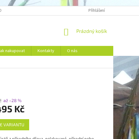
OBNÍCH ÚDAJŮ
Přihlášení
NÁKUPNÍ
Prázdný košík
KOŠÍK
ak nakupovat
Kontakty
O nás
č
až –28 %
495 Kč
E VARIANTU