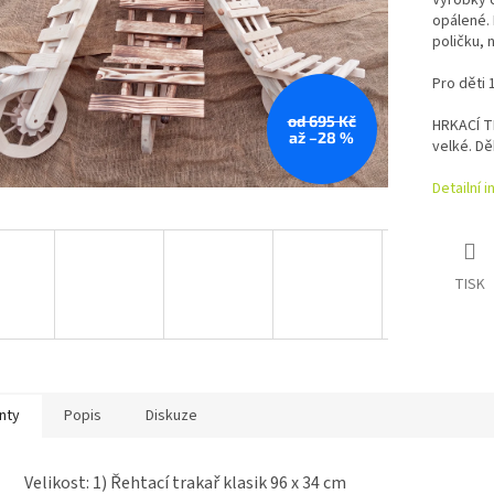
Výrobky č
opálené. 
poličku, 
Pro děti 
od 695 Kč
HRKACÍ T
až –28 %
velké. D
Detailní 
TISK
nty
Popis
Diskuze
Velikost: 1) Řehtací trakař klasik 96 x 34 cm