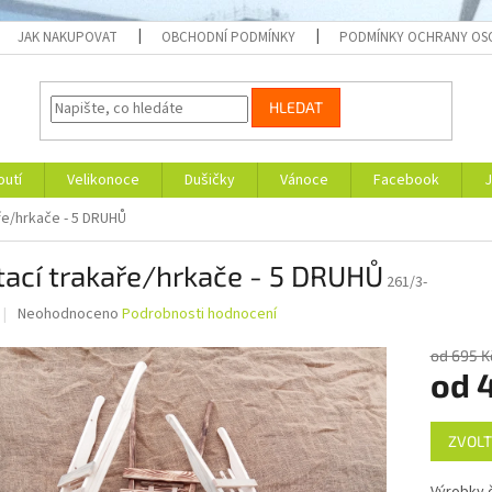
JAK NAKUPOVAT
OBCHODNÍ PODMÍNKY
PODMÍNKY OCHRANY OS
HLEDAT
outí
Velikonoce
Dušičky
Vánoce
Facebook
J
ře/hrkače - 5 DRUHŮ
ací trakaře/hrkače - 5 DRUHŮ
261/3-
Průměrné
Neohodnoceno
Podrobnosti hodnocení
hodnocení
produktu
od 695 K
je
od
0,0
z
Měrná
5
ZVOLT
cena:
hvězdiček.