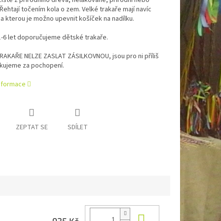
istě z přírodního dřeva, nelakované, přírodní nebo
Řehtají točením kola o zem. Velké trakaře mají navíc
na kterou je možno upevnit košíček na nadílku.
1-6 let doporučujeme dětské trakaře.
RAKAŘE NELZE ZASLAT ZÁSILKOVNOU, jsou pro ni příliš
ěkujeme za pochopení.
informace
ZEPTAT SE
SDÍLET
Do košíku