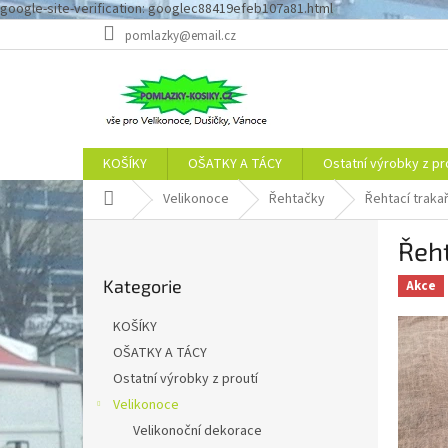
google-site-verification: googlec88419efeb107a81.html
Přejít
pomlazky@email.cz
na
obsah
KOŠÍKY
OŠATKY A TÁCY
Ostatní výrobky z pr
Domů
Velikonoce
Řehtačky
Řehtací traka
P
Řeht
o
Přeskočit
s
Kategorie
kategorie
Akce
t
r
KOŠÍKY
a
OŠATKY A TÁCY
n
Ostatní výrobky z proutí
n
í
Velikonoce
p
Velikonoční dekorace