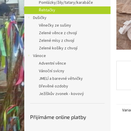
a
Pomlázky/žily/tatary/karabáče
n
Řehtačky
e
Dušičky
l
Věnečky ze sušiny
Zelené věnce z chvojí
Zelené mísy z chvojí
Zelené košíky z chvojí
Vánoce
Adventní věnce
Vánoční svícny
JMELÍ a barevné větvičky
Dřevěné ozdoby
Ježíškův zvonek - kovový
Varia
Přijímáme online platby